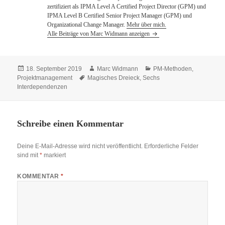
zertifiziert als IPMA Level A Certified Project Director (GPM) und
IPMA Level B Certified Senior Project Manager (GPM) und
Organizational Change Manager.
Mehr über mich.
Alle Beiträge von Marc Widmann anzeigen
Veröffentlicht
Autor
Kategorien
18. September 2019
Marc Widmann
PM-Methoden
,
am
Schlagwörter
Projektmanagement
Magisches Dreieck
,
Sechs
Interdependenzen
Schreibe einen Kommentar
Deine E-Mail-Adresse wird nicht veröffentlicht.
Erforderliche Felder
sind mit
*
markiert
KOMMENTAR
*