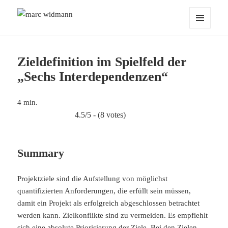
marc widmann
MENÜ
UND
WIDGETS
Zieldefinition im Spielfeld der
„Sechs Interdependenzen“
4
min.
4.5/5 - (8 votes)
Summary
Projektziele sind die Aufstellung von möglichst
quantifizierten Anforderungen, die erfüllt sein müssen,
damit ein Projekt als erfolgreich abgeschlossen betrachtet
werden kann. Zielkonflikte sind zu vermeiden. Es empfiehlt
sich eine absolute Priorisierung der Ziele. Bei den Zielen