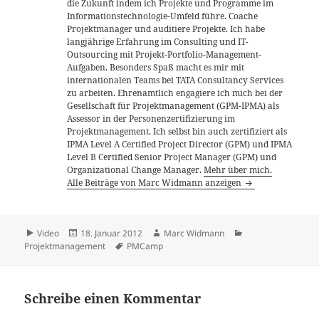
die Zukunft indem ich Projekte und Programme im
Informationstechnologie-Umfeld führe. Coache
Projektmanager und auditiere Projekte. Ich habe
langjährige Erfahrung im Consulting und IT-
Outsourcing mit Projekt-Portfolio-Management-
Aufgaben. Besonders Spaß macht es mir mit
internationalen Teams bei TATA Consultancy Services
zu arbeiten. Ehrenamtlich engagiere ich mich bei der
Gesellschaft für Projektmanagement (GPM-IPMA) als
Assessor in der Personenzertifizierung im
Projektmanagement. Ich selbst bin auch zertifiziert als
IPMA Level A Certified Project Director (GPM) und IPMA
Level B Certified Senior Project Manager (GPM) und
Organizational Change Manager.
Mehr über mich.
Alle Beiträge von Marc Widmann anzeigen
Format
Veröffentlicht
Autor
Kategorien
Video
18. Januar 2012
Marc Widmann
am
Schlagwörter
Projektmanagement
PMCamp
Schreibe einen Kommentar